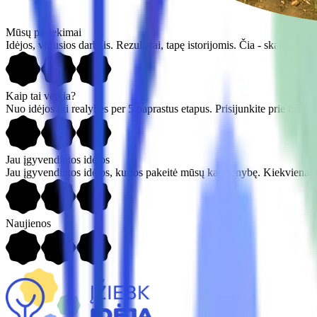
Mūsų pasiekimai
Idėjos, virtusios darbais. Rezultatai, tapę istorijomis. Čia - skaičiai, r
Kaip tai veikia?
Nuo idėjos iki realybės per 5 paprastus etapus. Prisijunkite prie bend
Jau įgyvendintos idėjos
Jau įgyvendintos idėjos, kurios pakeitė mūsų kasdienybę. Kiekvienas pro
Naujienos