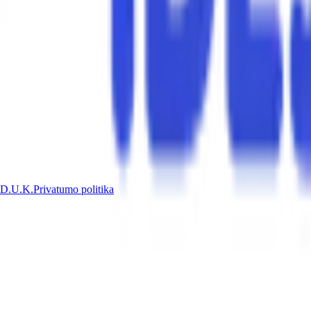
D.U.K.
Privatumo politika