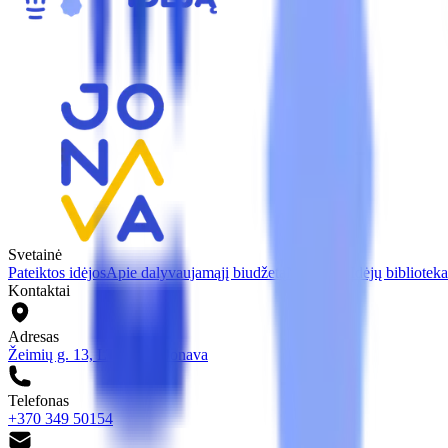
Svetainė
Pateiktos idėjos
Apie dalyvaujamąjį biudžetą
Naujienos
Idėjų biblioteka
Kontaktai
Adresas
Žeimių g. 13, LT-55158 Jonava
Telefonas
+370 349 50154