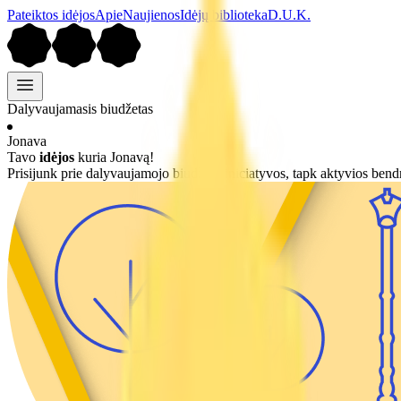
Pateiktos idėjos
Apie
Naujienos
Idėjų biblioteka
D.U.K.
Dalyvaujamasis biudžetas
Jonava
Tavo
idėjos
kuria Jonavą!
Prisijunk prie dalyvaujamojo biudžeto iniciatyvos, tapk aktyvios bendru