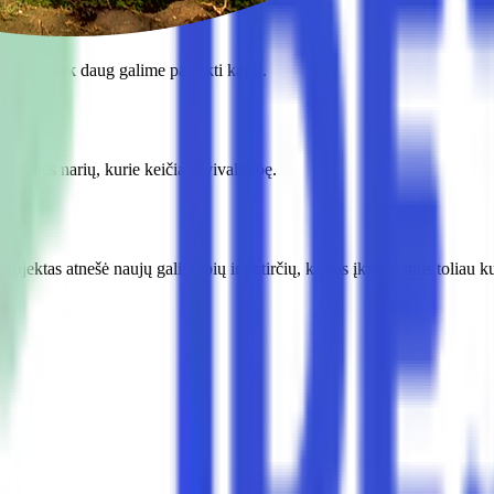
odantys, kiek daug galime pasiekti kartu.
ruomenės narių, kurie keičia savivaldybę.
jektas atnešė naujų galimybių ir patirčių, kurios įkvėpė mus toliau kurt